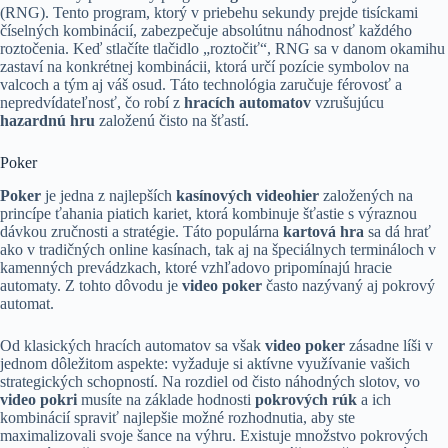
(RNG). Tento program, ktorý v priebehu sekundy prejde tisíckami
číselných kombinácií, zabezpečuje absolútnu náhodnosť každého
roztočenia. Keď stlačíte tlačidlo „roztočiť“, RNG sa v danom okamihu
zastaví na konkrétnej kombinácii, ktorá určí pozície symbolov na
valcoch a tým aj váš osud. Táto technológia zaručuje férovosť a
nepredvídateľnosť, čo robí z
hracích automatov
vzrušujúcu
hazardnú hru
založenú čisto na šťastí.
Poker
Poker
je jedna z najlepších
kasínových videohier
založených na
princípe ťahania piatich kariet, ktorá kombinuje šťastie s výraznou
dávkou zručnosti a stratégie. Táto populárna
kartová hra
sa dá hrať
ako v tradičných online kasínach, tak aj na špeciálnych termináloch v
kamenných prevádzkach, ktoré vzhľadovo pripomínajú hracie
automaty. Z tohto dôvodu je
video poker
často nazývaný aj pokrový
automat.
Od klasických hracích automatov sa však
video poker
zásadne líši v
jednom dôležitom aspekte: vyžaduje si aktívne využívanie vašich
strategických schopností. Na rozdiel od čisto náhodných slotov, vo
video pokri
musíte na základe hodnosti
pokrových rúk
a ich
kombinácií spraviť najlepšie možné rozhodnutia, aby ste
maximalizovali svoje šance na výhru. Existuje množstvo pokrových