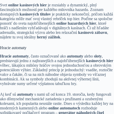
Svet
online kasínových hier
je rozsiahly a dynamický, plný
fascinujúcich možností pre každého milovníka hazardu. Zoznam
dostupných
kasínových titulov
je prakticky nekonečný, pričom každá
kategória môže mať svoj vlastný rebríček top hier. Poďme sa spoločne
ponoriť do sveta najobľúbenejších
online hazardných hier
, ktoré
hráči s nadšením vyhľadávajú v digitálnych kasínach. Či už hľadáte
adrenalín, strategickú výzvu alebo len relaxačnú
kasínovú zábavu
,
nájdete tu svoj ideálny
herný zážitok
.
Hracie automaty
Hracie automaty
, často označované ako
automaty
alebo
sloty
,
predstavujú jednu z najhranejších a najobľúbenejších
kasínových hier
vôbec, lákajúcu milióny hráčov svojou jednoduchosťou a obrovským
potenciálom výhier. Základný princíp je jednoduchý: vsadíte, roztočíte
valce a čakáte, či sa na nich náhodne objavia symboly vo víťaznej
kombinácii. Ak sa symboly zhodujú na aktívnej výhernej línii,
vyhrávate sumy určené výplatnou tabuľkou hry.
Aj keď sú
automaty
s nami už od konca 19. storočia, kedy fungovali
ako dômyselné mechanické zariadenia s pružinami a ozubenými
kolesami, ich popularita neustále rastie. Dnes o výsledku každej hry na
moderných kamenných alebo
online automatoch
rozhoduje
sofistikovaný počítačový program –
generátor náhodných čísel