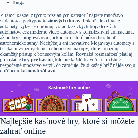
Bingo
V rámci každej z týchto rozsiahlych kategórií nájdete množstvo
variantov a podtypov
kasínových titulov
. Pokiaľ ide o hracie
automaty, výber je ohromujúci: od klasických trojvalcových
automatov, cez moderné video automaty s komplexnými animáciami,
až po hry s progresívnym jackpotom, ktoré môžu dosiahnuť
astronomické sumy. Nechýbajú ani inovatívne Megaways automaty s
tisíckami výherných línií či bonusové nákupy, ktoré umožňujú
okamžitý prístup k bonusovým kolám. Rovnaká rozmanitosť platí aj
pre ostatné
hry pre kasíno
, kde pre každú hlavnú hru existuje
nespočetné množstvo verzií, čo zaručuje, že si každý hráč nájde svoju
obľúbenú
kasínovú zábavu
.
Najlepšie kasínové hry, ktoré si môžete
zahrať online