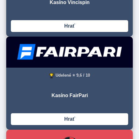
Kasíno Vincispin
Hrať
Udelené ⭐ 9,6 / 10
Kasíno FairPari
Hrať