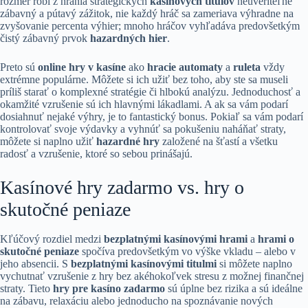
rozmer robí z hrania strategických
kasínových titulov
neuveriteľne
zábavný a pútavý zážitok, nie každý hráč sa zameriava výhradne na
zvyšovanie percenta výhier; mnoho hráčov vyhľadáva predovšetkým
čistý zábavný prvok
hazardných hier
.
Preto sú
online hry v kasíne
ako
hracie automaty
a
ruleta
vždy
extrémne populárne. Môžete si ich užiť bez toho, aby ste sa museli
príliš starať o komplexné stratégie či hlbokú analýzu. Jednoduchosť a
okamžité vzrušenie sú ich hlavnými lákadlami. A ak sa vám podarí
dosiahnuť nejaké výhry, je to fantastický bonus. Pokiaľ sa vám podarí
kontrolovať svoje výdavky a vyhnúť sa pokušeniu naháňať straty,
môžete si naplno užiť
hazardné hry
založené na šťastí a všetku
radosť a vzrušenie, ktoré so sebou prinášajú.
Kasínové hry zadarmo vs. hry o
skutočné peniaze
Kľúčový rozdiel medzi
bezplatnými kasínovými hrami
a
hrami o
skutočné peniaze
spočíva predovšetkým vo výške vkladu – alebo v
jeho absencii. S
bezplatnými kasínovými titulmi
si môžete naplno
vychutnať vzrušenie z hry bez akéhokoľvek stresu z možnej finančnej
straty. Tieto
hry pre kasíno zadarmo
sú úplne bez rizika a sú ideálne
na zábavu, relaxáciu alebo jednoducho na spoznávanie nových