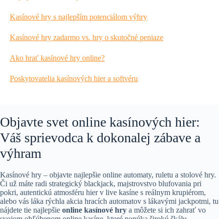
Kasínové hry s najlepším potenciálom výhry
Kasínové hry zadarmo vs. hry o skutočné peniaze
Ako hrať kasínové hry online?
Poskytovatelia kasínových hier a softvéru
Objavte svet online kasínových hier:
Váš sprievodca k dokonalej zábave a
výhram
Kasínové hry – objavte najlepšie online automaty, ruletu a stolové hry.
Či už máte radi strategický blackjack, majstrovstvo blufovania pri
pokri, autentickú atmosféru hier v live kasíne s reálnym krupiérom,
alebo vás láka rýchla akcia hracích automatov s lákavými jackpotmi, tu
nájdete tie najlepšie
online kasínové hry
a môžete si ich zahrať vo
svojom obľúbenom online kasíne, ktoré ponúka širokú škálu