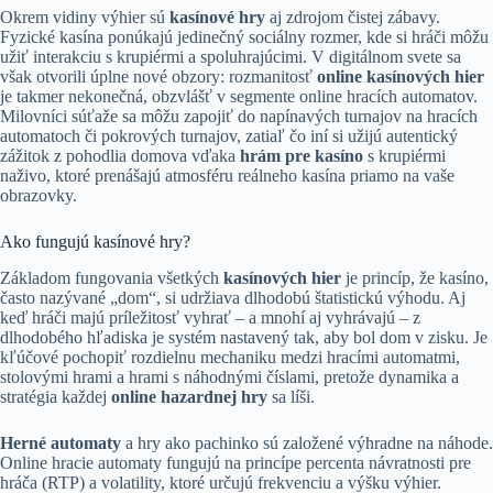
Okrem vidiny výhier sú
kasínové hry
aj zdrojom čistej zábavy.
Fyzické kasína ponúkajú jedinečný sociálny rozmer, kde si hráči môžu
užiť interakciu s krupiérmi a spoluhrajúcimi. V digitálnom svete sa
však otvorili úplne nové obzory: rozmanitosť
online kasínových hier
je takmer nekonečná, obzvlášť v segmente online hracích automatov.
Milovníci súťaže sa môžu zapojiť do napínavých turnajov na hracích
automatoch či pokrových turnajov, zatiaľ čo iní si užijú autentický
zážitok z pohodlia domova vďaka
hrám pre kasíno
s krupiérmi
naživo, ktoré prenášajú atmosféru reálneho kasína priamo na vaše
obrazovky.
Ako fungujú kasínové hry?
Základom fungovania všetkých
kasínových hier
je princíp, že kasíno,
často nazývané „dom“, si udržiava dlhodobú štatistickú výhodu. Aj
keď hráči majú príležitosť vyhrať – a mnohí aj vyhrávajú – z
dlhodobého hľadiska je systém nastavený tak, aby bol dom v zisku. Je
kľúčové pochopiť rozdielnu mechaniku medzi hracími automatmi,
stolovými hrami a hrami s náhodnými číslami, pretože dynamika a
stratégia každej
online hazardnej hry
sa líši.
Herné automaty
a hry ako pachinko sú založené výhradne na náhode.
Online hracie automaty fungujú na princípe percenta návratnosti pre
hráča (RTP) a volatility, ktoré určujú frekvenciu a výšku výhier.