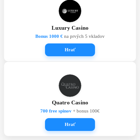
Luxury Casino
Bonus 1000 €
na prvých 5 vkladov
Hrať
Quatro Casino
700 free spinov
+ bonus 100€
Hrať