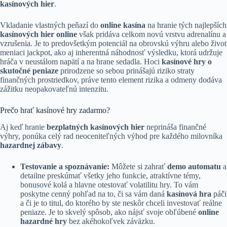
kasínových hier
.
Vkladanie vlastných peňazí do
online kasína
na hranie tých najlepších
kasínových hier online
však pridáva celkom novú vrstvu adrenalínu a
vzrušenia. Je to predovšetkým potenciál na obrovskú výhru alebo život
meniaci jackpot, ako aj inherentná náhodnosť výsledku, ktorá udržuje
hráča v neustálom napätí a na hrane sedadla. Hoci
kasínové hry o
skutočné peniaze
prirodzene so sebou prinášajú riziko straty
finančných prostriedkov, práve tento element rizika a odmeny dodáva
zážitku neopakovateľnú intenzitu.
Prečo hrať kasínové hry zadarmo?
Aj keď hranie
bezplatných kasínových hier
neprináša finančné
výhry, ponúka celý rad neoceniteľných výhod pre každého milovníka
hazardnej zábavy
.
Testovanie a spoznávanie:
Môžete si zahrať
demo automatu
a
detailne preskúmať všetky jeho funkcie, atraktívne témy,
bonusové kolá a hlavne otestovať volatilitu hry. To vám
poskytne cenný pohľad na to, či sa vám daná
kasínová hra
páči
a či je to titul, do ktorého by ste neskôr chceli investovať reálne
peniaze. Je to skvelý spôsob, ako nájsť svoje obľúbené
online
hazardné hry
bez akéhokoľvek záväzku.