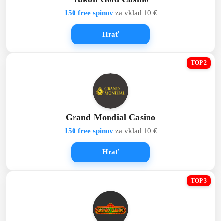
150 free spinov
za vklad 10 €
Hrať
TOP 2
Grand Mondial Casino
150 free spinov
za vklad 10 €
Hrať
TOP 3