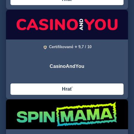
Certifikované ⭐ 9,7 / 10
CasinoAndYou
Hrať