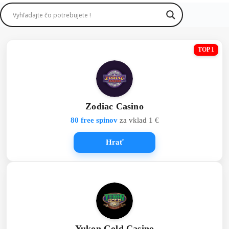
TOP 1
Zodiac Casino
80 free spinov
za vklad 1 €
Hrať
Yukon Gold Casino