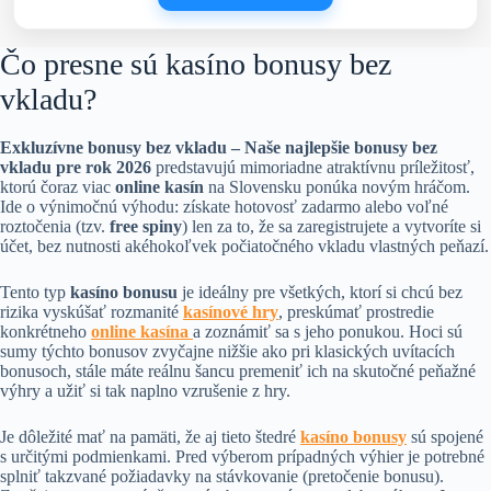
Čo presne sú kasíno bonusy bez
vkladu?
Exkluzívne bonusy bez vkladu – Naše najlepšie bonusy bez
vkladu pre rok 2026
predstavujú mimoriadne atraktívnu príležitosť,
ktorú čoraz viac
online kasín
na Slovensku ponúka novým hráčom.
Ide o výnimočnú výhodu: získate hotovosť zadarmo alebo voľné
roztočenia (tzv.
free spiny
) len za to, že sa zaregistrujete a vytvoríte si
účet, bez nutnosti akéhokoľvek počiatočného vkladu vlastných peňazí.
Tento typ
kasíno bonusu
je ideálny pre všetkých, ktorí si chcú bez
rizika vyskúšať rozmanité
kasínové hry
, preskúmať prostredie
konkrétneho
online kasína
a zoznámiť sa s jeho ponukou. Hoci sú
sumy týchto bonusov zvyčajne nižšie ako pri klasických uvítacích
bonusoch, stále máte reálnu šancu premeniť ich na skutočné peňažné
výhry a užiť si tak naplno vzrušenie z hry.
Je dôležité mať na pamäti, že aj tieto štedré
kasíno bonusy
sú spojené
s určitými podmienkami. Pred výberom prípadných výhier je potrebné
splniť takzvané požiadavky na stávkovanie (pretočenie bonusu).