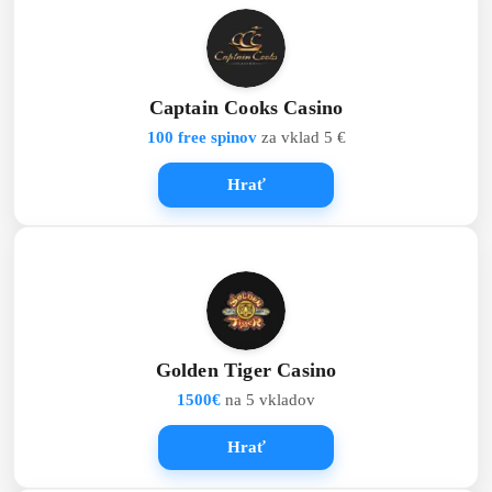
Captain Cooks Casino
100 free spinov
za vklad 5 €
Hrať
Golden Tiger Casino
1500€
na 5 vkladov
Hrať