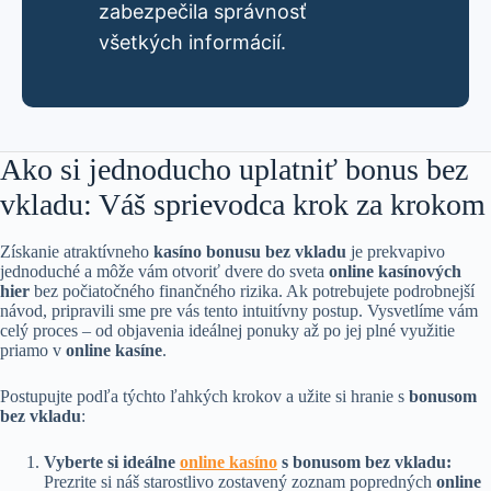
zabezpečila správnosť
všetkých informácií.
Ako si jednoducho uplatniť bonus bez
vkladu: Váš sprievodca krok za krokom
Získanie atraktívneho
kasíno bonusu bez vkladu
je prekvapivo
jednoduché a môže vám otvoriť dvere do sveta
online kasínových
hier
bez počiatočného finančného rizika. Ak potrebujete podrobnejší
návod, pripravili sme pre vás tento intuitívny postup. Vysvetlíme vám
celý proces – od objavenia ideálnej ponuky až po jej plné využitie
priamo v
online kasíne
.
Postupujte podľa týchto ľahkých krokov a užite si hranie s
bonusom
bez vkladu
:
Vyberte si ideálne
online kasíno
s bonusom bez vkladu:
Prezrite si náš starostlivo zostavený zoznam popredných
online