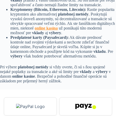
vklady
priamo z vášho bankového účtu. Sú obľúbené pre svoju
spoľahlivosť a často nemajú žiadne limity na transakcie.
Kryptomeny (Bitcoin, Ethereum, Litecoin):
Rastie popularita
kryptomien ako alternatívnej
platobnej metódy
. Poskytujú
vysokú úroveň anonymity, sú decentralizované a transakcie sú
obvykle spracované veľmi rýchlo. Ak ste fanúšikom digitálnych
mien, niektoré
online kasína
už ponúkajú túto modernú
možnosť pre
vklady
aj
výbery
.
Predplatené karty (Paysafecard):
Ak dávate prednosť
kontrole nad svojimi výdavkami a nechcete zdieľať finančné
údaje online, Paysafecard je skvelá voľba. Kúpite si ju v
kamennom obchode a použijete kód na vykonanie
vkladu
. Pre
výbery
však budete potrebovať alternatívnu metódu.
Pri výbere
platobnej metódy
si vždy overte, či sú s ňou spojené
nejaké poplatky za transakcie a aké sú limity pre
vklady
a
výbery
v
danom
online kasíne
. Bezpečné a pohodlné finančné operácie sú
základom pre príjemný herný zážitok.