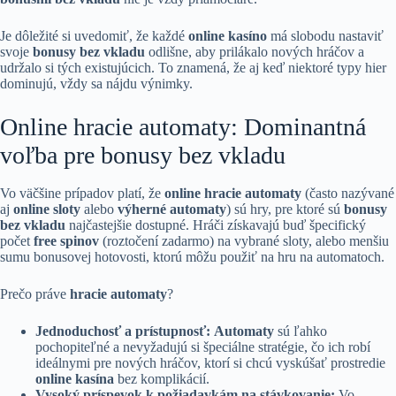
Je dôležité si uvedomiť, že každé
online kasíno
má slobodu nastaviť
svoje
bonusy bez vkladu
odlišne, aby prilákalo nových hráčov a
udržalo si tých existujúcich. To znamená, že aj keď niektoré typy hier
dominujú, vždy sa nájdu výnimky.
Online hracie automaty: Dominantná
voľba pre bonusy bez vkladu
Vo väčšine prípadov platí, že
online hracie automaty
(často nazývané
aj
online sloty
alebo
výherné automaty
) sú hry, pre ktoré sú
bonusy
bez vkladu
najčastejšie dostupné. Hráči získavajú buď špecifický
počet
free spinov
(roztočení zadarmo) na vybrané sloty, alebo menšiu
sumu bonusovej hotovosti, ktorú môžu použiť na hru na automatoch.
Prečo práve
hracie automaty
?
Jednoduchosť a prístupnosť:
Automaty
sú ľahko
pochopiteľné a nevyžadujú si špeciálne stratégie, čo ich robí
ideálnymi pre nových hráčov, ktorí si chcú vyskúšať prostredie
online kasína
bez komplikácií.
Vysoký príspevok k požiadavkám na stávkovanie:
Vo