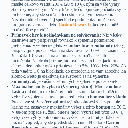
musíte celkovo vsadiť 200 € (20 x 10 €), kým sa vaše výhry
stanú vyberateľnými. Vždy hľadajte čo najnižšie požiadavky na
pretočenie, aby ste si uľahčili cestu k reálnym peniazom.
Nezabudnite si overiť aj špecifické podmienky pre členov
programov vernosti alebo
Casino Rewards
, keďže tie môžu
mať odlišné pravidlá.
Príspevok hry k požiadavkám na stávkovanie:
Nie všetky
kasínové hry
prispievajú rovnako k splneniu podmienok
pretočenia. Všeobecne platí, že
online hracie automaty
(sloty)
prispievajú k požiadavkám na stávkovanie 100%. To znamená,
že každá 1 € vsadená na automate sa započíta celá do
pretočenia. Na druhej strane, stolové hry ako blackjack, ruleta
alebo video poker môžu prispievať len 5%, 10% alebo 20%. Ak
teda vsadíte 1 € na blackjack, do pretočenia sa vám započíta len
zlomok. Preto je efektívnejšie sústrediť sa na
výherné
automaty
, ak je vaším cieľom rýchle splnenie požiadaviek.
Maximálne limity výberu (Výherný strop):
Mnohé
online
kasína
uplatňujú maximálny limit na sumu, ktorú si môžete
vybrať z výhier získaných prostredníctvom
bonusu bez vkladu
.
Predstavte si, že s
free spinmi
vyhráte obrovský jackpot, ale
kasíno má nastavený maximálny výber z tohto
bonusu
na 50 €.
V takom prípade si, žiaľ, budete môcť vybrať len tých 50 €, aj
keby vaše výhry boli omnoho vyššie. Tento limit je dôležité
poznať vopred, aby ste predišli sklamaniu. Niektoré
Casino
Rewards
programy alebo VIP úrovne môžu ponúkať vyššie