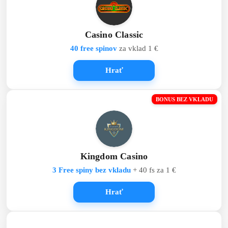
Casino Classic
40 free spinov
za vklad 1 €
Hrať
BONUS BEZ VKLADU
Kingdom Casino
3 Free spiny bez vkladu
+ 40 fs za 1 €
Hrať