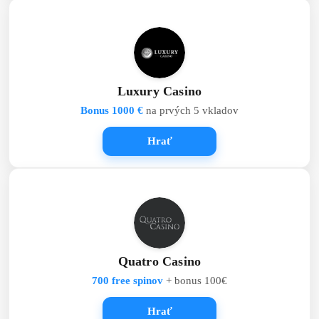
Luxury Casino
Bonus 1000 €
na prvých 5 vkladov
Hrať
Quatro Casino
700 free spinov
+ bonus 100€
Hrať