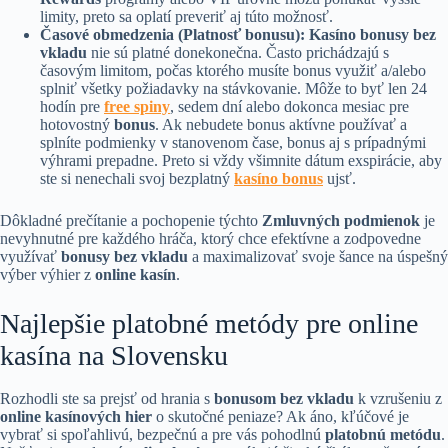
limity, preto sa oplatí preveriť aj túto možnosť.
Časové obmedzenia (Platnosť bonusu):
Kasíno bonusy bez
vkladu
nie sú platné donekonečna. Často prichádzajú s
časovým limitom, počas ktorého musíte bonus využiť a/alebo
splniť všetky požiadavky na stávkovanie. Môže to byť len 24
hodín pre
free spiny
, sedem dní alebo dokonca mesiac pre
hotovostný
bonus
. Ak nebudete bonus aktívne používať a
splníte podmienky v stanovenom čase, bonus aj s prípadnými
výhrami prepadne. Preto si vždy všimnite dátum exspirácie, aby
ste si nenechali svoj bezplatný
kasíno bonus
ujsť.
Dôkladné prečítanie a pochopenie týchto
Zmluvných podmienok
je
nevyhnutné pre každého hráča, ktorý chce efektívne a zodpovedne
využívať
bonusy bez vkladu
a maximalizovať svoje šance na úspešný
výber výhier z
online kasín
.
Najlepšie platobné metódy pre online
kasína na Slovensku
Rozhodli ste sa prejsť od hrania s
bonusom bez vkladu
k vzrušeniu z
online kasínových hier
o skutočné peniaze? Ak áno, kľúčové je
vybrať si spoľahlivú, bezpečnú a pre vás pohodlnú
platobnú metódu
.