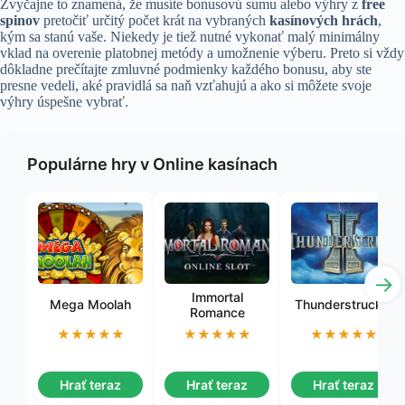
Zvyčajne to znamená, že musíte bonusovú sumu alebo výhry z
free
spinov
pretočiť určitý počet krát na vybraných
kasínových hrách
,
kým sa stanú vaše. Niekedy je tiež nutné vykonať malý minimálny
vklad na overenie platobnej metódy a umožnenie výberu. Preto si vždy
dôkladne prečítajte zmluvné podmienky každého bonusu, aby ste
presne vedeli, aké pravidlá sa naň vzťahujú a ako si môžete svoje
výhry úspešne vybrať.
Populárne hry v Online kasínach
→
Immortal
Mega Moolah
Thunderstruck II
Romance
★★★★★
★★★★★
★★★★★
Hrať teraz
Hrať teraz
Hrať teraz