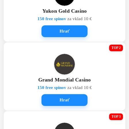
Yukon Gold Casino
150 free spinov
za vklad 10 €
Hrať
TOP 2
Grand Mondial Casino
150 free spinov
za vklad 10 €
Hrať
TOP 3