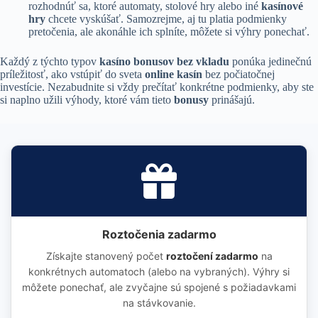
rozhodnúť sa, ktoré automaty, stolové hry alebo iné
kasínové
hry
chcete vyskúšať. Samozrejme, aj tu platia podmienky
pretočenia, ale akonáhle ich splníte, môžete si výhry ponechať.
Každý z týchto typov
kasíno bonusov bez vkladu
ponúka jedinečnú
príležitosť, ako vstúpiť do sveta
online kasín
bez počiatočnej
investície. Nezabudnite si vždy prečítať konkrétne podmienky, aby ste
si naplno užili výhody, ktoré vám tieto
bonusy
prinášajú.
Roztočenia zadarmo
Získajte stanovený počet
roztočení zadarmo
na
konkrétnych automatoch (alebo na vybraných). Výhry si
môžete ponechať, ale zvyčajne sú spojené s požiadavkami
na stávkovanie.