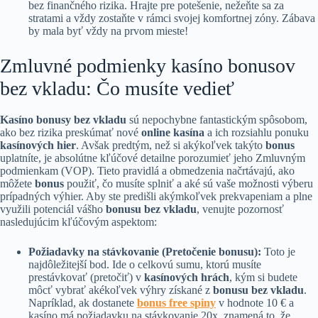
bez finančného rizika. Hrajte pre potešenie, nežeňte sa za
stratami a vždy zostaňte v rámci svojej komfortnej zóny. Zábava
by mala byť vždy na prvom mieste!
Zmluvné podmienky kasíno bonusov
bez vkladu: Čo musíte vedieť
Kasíno bonusy bez vkladu
sú nepochybne fantastickým spôsobom,
ako bez rizika preskúmať nové
online kasína
a ich rozsiahlu ponuku
kasínových hier
. Avšak predtým, než si akýkoľvek takýto
bonus
uplatníte, je absolútne kľúčové detailne porozumieť jeho Zmluvným
podmienkam (VOP). Tieto pravidlá a obmedzenia načrtávajú, ako
môžete
bonus
použiť, čo musíte splniť a aké sú vaše možnosti výberu
prípadných výhier. Aby ste predišli akýmkoľvek prekvapeniam a plne
využili potenciál vášho
bonusu bez vkladu
, venujte pozornosť
nasledujúcim kľúčovým aspektom:
Požiadavky na stávkovanie (Pretočenie bonusu):
Toto je
najdôležitejší bod. Ide o celkovú sumu, ktorú musíte
prestávkovať (pretočiť) v
kasínových hrách
, kým si budete
môcť vybrať akékoľvek výhry získané z
bonusu bez vkladu
.
Napríklad, ak dostanete
bonus free spiny
v hodnote 10 € a
kasíno má požiadavku na stávkovanie 20x, znamená to, že