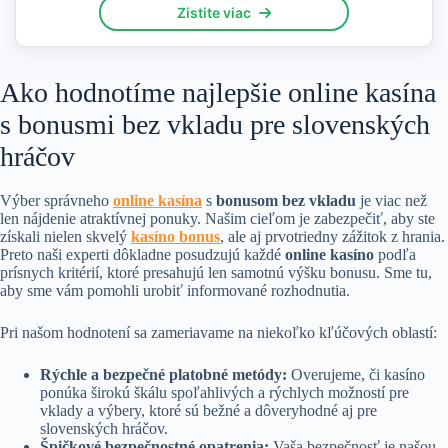
Zistite viac
Ako hodnotíme najlepšie online kasína
s bonusmi bez vkladu pre slovenských
hráčov
Výber správneho
online kasína
s
bonusom bez vkladu
je viac než
len nájdenie atraktívnej ponuky. Našim cieľom je zabezpečiť, aby ste
získali nielen skvelý
kasíno bonus
, ale aj prvotriedny zážitok z hrania.
Preto naši experti dôkladne posudzujú každé
online kasíno
podľa
prísnych kritérií, ktoré presahujú len samotnú výšku bonusu. Sme tu,
aby sme vám pomohli urobiť informované rozhodnutia.
Pri našom hodnotení sa zameriavame na niekoľko kľúčových oblastí:
Rýchle a bezpečné platobné metódy:
Overujeme, či kasíno
ponúka širokú škálu spoľahlivých a rýchlych možností pre
vklady a výbery, ktoré sú bežné a dôveryhodné aj pre
slovenských hráčov.
Špičkové bezpečnostné opatrenia:
Vaša bezpečnosť je našou