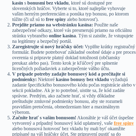
kasín
s
bonusmi bez vkladu
, ktoré sú dostupné pre
slovenských hráčov. Vyberte si to, ktoré najlepšie vyhovuje
vašim herným preferenciám a ponúka typ bonusu, po ktorom
túžite (či už sú to
free spiny
alebo hotovosť).
Prejdite priamo na webstránku kasína:
Použite naše
zabezpečené odkazy, ktoré vás presmerujú priamo na oficiálnu
stránku vybraného
online kasína
. Tým si zaistíte, že vstupujete
na legitímny a bezpečný portál.
Zaregistrujte si nový hráčsky účet:
Vyplňte krátky registračný
formulár. Budete potrebovať základné osobné údaje a pre proces
overenia si pripravte platný doklad totožnosti (občiansky
preukaz alebo pas). Tento krok je kľúčový pre splnenie
licenčných požiadaviek a zabezpečenie vášho účtu.
V prípade potreby zadajte bonusový kód a prečítajte si
podmienky:
Niektoré
kasíno bonusy bez vkladu
vyžadujú
zadanie špecifického bonusového kódu počas registrácie alebo v
sekcii pokladne. Ak je to potrebné, uistite sa, že kód zadáte
správne. Predtým, ako začnete hrať, si vždy dôkladne
preštudujte zmluvné podmienky bonusu, aby ste rozumeli
pravidlám pretočenia, obmedzeniam hier a maximálnym
výberom.
Začnite hrať s vaším bonusom!
Akonáhle je váš účet úspešne
vytvorený a prípadný bonusový kód uplatnený, vaše
free spiny
alebo bonusová hotovosť bez vkladu by mali byť okamžite
pripísané na váš hráčsky účet. Ste pripravení pustiť sa do