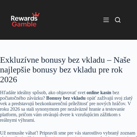
Skip
to
content
Casino
Rewards
No
results
Online
Kasína
Kasíno
bonusy
Kasínové
Exkluzívne bonusy bez vkladu – Naše
hry
najlepšie bonusy bez vkladu pre rok
Free
spiny
2026
Zahraničné
kasína
O
Hľadáte ideálny spôsob, ako objavovať svet
online kasín
bez
nás
počiatočného záväzku?
Bonusy bez vkladu
opäť zažívajú svoj zlatý
Blog
vek a predstavujú bezkonkurenčnú príležitosť pre nových hráčov. V
roku 2026 sa stali synonymom pre nezáväzné hranie a testovanie
platform, pričom vám otvárajú dvere k vzrušujúcim zážitkom s
reálnymi výhrami.
Už nemusíte váhať! Pripravili sme pre vás starostlivo vybraný zoznam